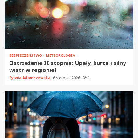
BEZPIECZEŃSTWO
METEOROLOGIA
Ostrzeżenie II stopnia: Upały, burze i silny
wiatr w regionie!
Sylwia Adamczewska
6 sierpnia 2026
11