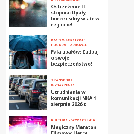
Ostrzeżenie II
stopnia: Upały,
burze i silny wiatr w
regionie!
BEZPIECZEŃSTWO
POGODA
ZDROWIE
Fala upałów: Zadbaj
o swoje
bezpieczeństwo!
TRANSPORT
WYDARZENIA
Utrudnienia w
komunikacji NKA 1
sierpnia 2026 r.
KULTURA
WYDARZENIA
Magiczny Maraton
Filmowy: Harry