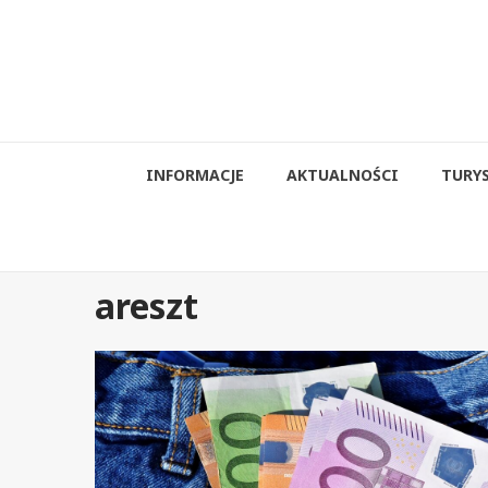
Przejdź
do
treści
INFORMACJE
AKTUALNOŚCI
TURY
areszt