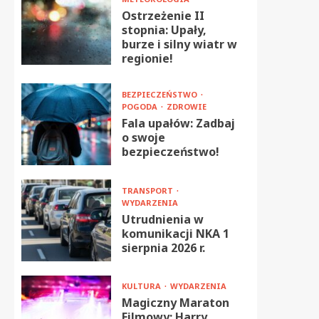
Ostrzeżenie II
stopnia: Upały,
burze i silny wiatr w
regionie!
BEZPIECZEŃSTWO
POGODA
ZDROWIE
Fala upałów: Zadbaj
o swoje
bezpieczeństwo!
TRANSPORT
WYDARZENIA
Utrudnienia w
komunikacji NKA 1
sierpnia 2026 r.
KULTURA
WYDARZENIA
Magiczny Maraton
Filmowy: Harry