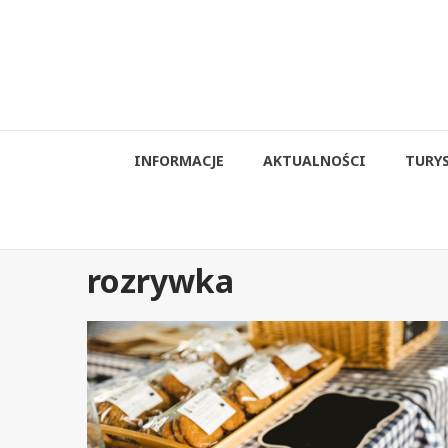
Przejdź
do
treści
INFORMACJE
AKTUALNOŚCI
TURY
rozrywka