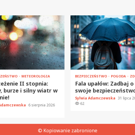
CZEŃSTWO
METEOROLOGIA
BEZPIECZEŃSTWO
POGODA
ZD
eżenie II stopnia:
Fala upałów: Zadbaj o
, burze i silny wiatr w
swoje bezpieczeństw
nie!
Sylwia Adamczewska
31 lipca 
62
 Adamczewska
6 sierpnia 2026
© Kopiowanie zabronione