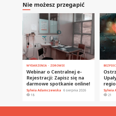
Nie możesz przegapić
WYDARZENIA
ZDROWIE
BEZPIE
Webinar o Centralnej e-
Ostrz
Rejestracji: Zapisz się na
Upały
darmowe spotkanie online!
regio
Sylwia Adamczewska
6 sierpnia 2026
Sylwia
18
21