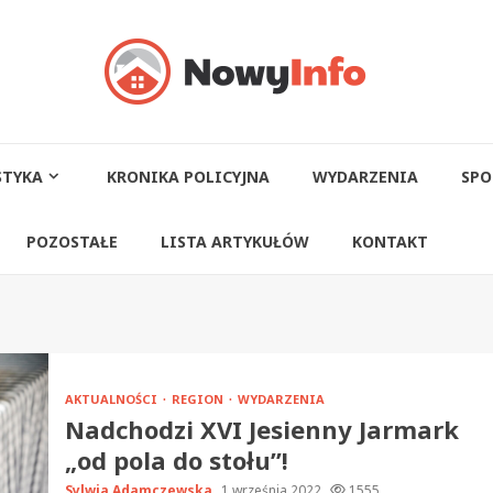
STYKA
KRONIKA POLICYJNA
WYDARZENIA
SPO
POZOSTAŁE
LISTA ARTYKUŁÓW
KONTAKT
AKTUALNOŚCI
REGION
WYDARZENIA
Nadchodzi XVI Jesienny Jarmark
„od pola do stołu”!
Sylwia Adamczewska
1 września 2022
1555