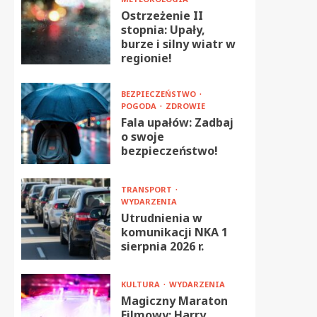
Ostrzeżenie II
stopnia: Upały,
burze i silny wiatr w
regionie!
BEZPIECZEŃSTWO
POGODA
ZDROWIE
Fala upałów: Zadbaj
o swoje
bezpieczeństwo!
TRANSPORT
WYDARZENIA
Utrudnienia w
komunikacji NKA 1
sierpnia 2026 r.
KULTURA
WYDARZENIA
Magiczny Maraton
Filmowy: Harry