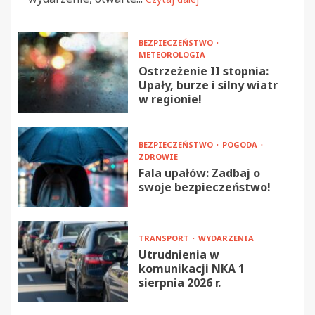
BEZPIECZEŃSTWO
METEOROLOGIA
Ostrzeżenie II stopnia:
Upały, burze i silny wiatr
w regionie!
BEZPIECZEŃSTWO
POGODA
ZDROWIE
Fala upałów: Zadbaj o
swoje bezpieczeństwo!
TRANSPORT
WYDARZENIA
Utrudnienia w
komunikacji NKA 1
sierpnia 2026 r.