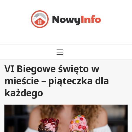
Przejdź
do
treści
MENU
GŁÓWNE
VI Biegowe święto w
mieście – piąteczka dla
każdego