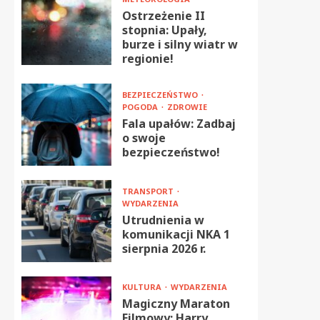
Ostrzeżenie II
stopnia: Upały,
burze i silny wiatr w
regionie!
BEZPIECZEŃSTWO
POGODA
ZDROWIE
Fala upałów: Zadbaj
o swoje
bezpieczeństwo!
TRANSPORT
WYDARZENIA
Utrudnienia w
komunikacji NKA 1
sierpnia 2026 r.
KULTURA
WYDARZENIA
Magiczny Maraton
Filmowy: Harry