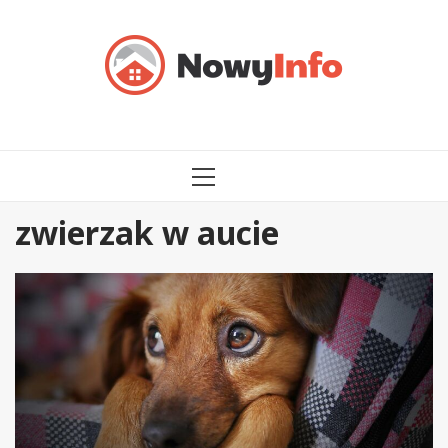
Przejdź
do
treści
MENU
GŁÓWNE
zwierzak w aucie