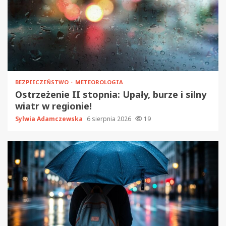
BEZPIECZEŃSTWO
METEOROLOGIA
Ostrzeżenie II stopnia: Upały, burze i silny
wiatr w regionie!
Sylwia Adamczewska
6 sierpnia 2026
19