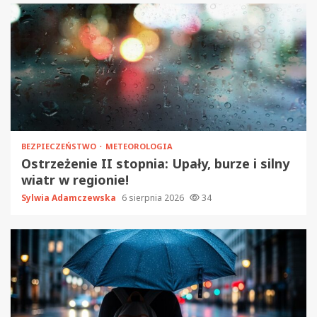
BEZPIECZEŃSTWO
METEOROLOGIA
Ostrzeżenie II stopnia: Upały, burze i silny
wiatr w regionie!
Sylwia Adamczewska
6 sierpnia 2026
34