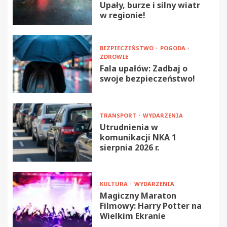
Upały, burze i silny wiatr
w regionie!
BEZPIECZEŃSTWO
POGODA
ZDROWIE
Fala upałów: Zadbaj o
swoje bezpieczeństwo!
TRANSPORT
WYDARZENIA
Utrudnienia w
komunikacji NKA 1
sierpnia 2026 r.
KULTURA
WYDARZENIA
Magiczny Maraton
Filmowy: Harry Potter na
Wielkim Ekranie