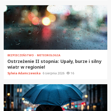
BEZPIECZEŃSTWO
METEOROLOGIA
Ostrzeżenie II stopnia: Upały, burze i silny
wiatr w regionie!
Sylwia Adamczewska
6 sierpnia 2026
16