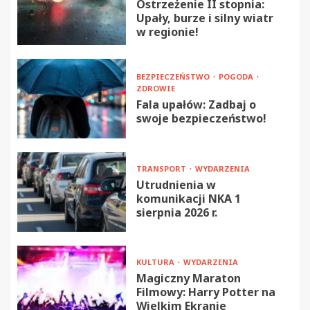
Ostrzeżenie II stopnia:
Upały, burze i silny wiatr
w regionie!
BEZPIECZEŃSTWO
POGODA
ZDROWIE
Fala upałów: Zadbaj o
swoje bezpieczeństwo!
TRANSPORT
WYDARZENIA
Utrudnienia w
komunikacji NKA 1
sierpnia 2026 r.
KULTURA
WYDARZENIA
Magiczny Maraton
Filmowy: Harry Potter na
Wielkim Ekranie