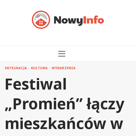
Przejdź
do
treści
MENU
GŁÓWNE
INTEGRACJA
KULTURA
WYDARZENIA
Festiwal
„Promień” łączy
mieszkańców w