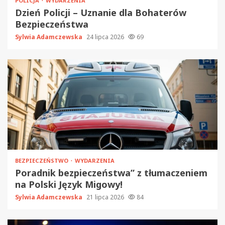
POLICJA
WYDARZENIA
Dzień Policji – Uznanie dla Bohaterów
Bezpieczeństwa
Sylwia Adamczewska
24 lipca 2026
69
BEZPIECZEŃSTWO
WYDARZENIA
Poradnik bezpieczeństwa” z tłumaczeniem
na Polski Język Migowy!
Sylwia Adamczewska
21 lipca 2026
84