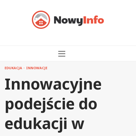
Przejdź
do
treści
MENU
GŁÓWNE
EDUKACJA
INNOWACJE
Innowacyjne
podejście do
edukacji w