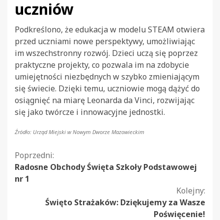
uczniów
Podkreślono, że edukacja w modelu STEAM otwiera
przed uczniami nowe perspektywy, umożliwiając
im wszechstronny rozwój. Dzieci uczą się poprzez
praktyczne projekty, co pozwala im na zdobycie
umiejętności niezbędnych w szybko zmieniającym
się świecie. Dzięki temu, uczniowie mogą dążyć do
osiągnięć na miarę Leonarda da Vinci, rozwijając
się jako twórcze i innowacyjne jednostki.
Źródło: Urząd Miejski w Nowym Dworze Mazowieckim
Kontynuuj
Poprzedni:
Radosne Obchody Święta Szkoły Podstawowej
czytanie
nr 1
Kolejny:
Święto Strażaków: Dziękujemy za Wasze
Poświęcenie!