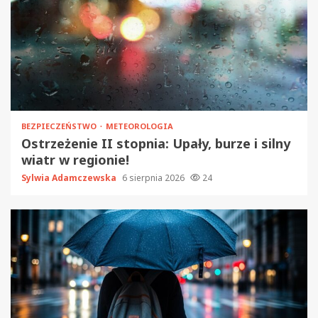
BEZPIECZEŃSTWO
METEOROLOGIA
Ostrzeżenie II stopnia: Upały, burze i silny
wiatr w regionie!
Sylwia Adamczewska
6 sierpnia 2026
24