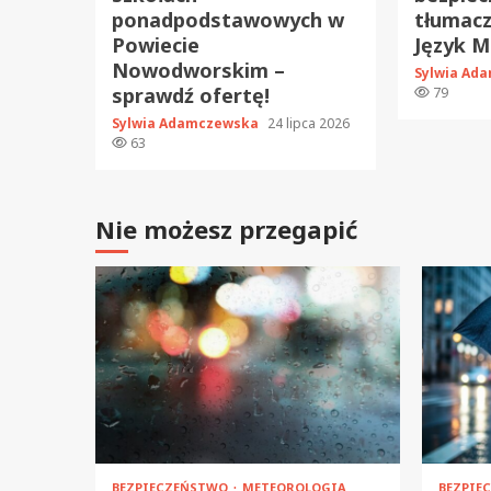
ponadpodstawowych w
tłumacz
Powiecie
Język M
Nowodworskim –
Sylwia Ad
sprawdź ofertę!
79
Sylwia Adamczewska
24 lipca 2026
63
Nie możesz przegapić
BEZPIECZEŃSTWO
METEOROLOGIA
BEZPIE