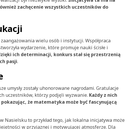
ywalizacji był niezwykle wysoki.
Inicjatywa ta ma na
e również zachęcenie wszystkich uczestników do
ukacji
zaangażowania wielu osób i instytucji. Współpraca
stworzyła wydarzenie, które promuje nauki ścisłe i
zięki ich determinacji, konkurs stał się przestrzenią
h pasji
.
e
psze umysły zostały uhonorowane nagrodami. Gratulacje
ich uczestników, którzy podjęli wyzwanie.
Każdy z nich
a, pokazując, że matematyka może być fascynującą
Nasielsku to przykład tego, jak lokalna inicjatywa może
ejętności w przyjaznej i motywującej atmosferze. Dla