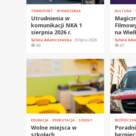
TRANSPORT
WYDARZENIA
KULTURA
Utrudnienia w
Magicz
komunikacji NKA 1
Filmowy
sierpnia 2026 r.
na Wiel
Sylwia Adamczewska
29 lipca 2026
Sylwia Ad
90
67
EDUKACJA
REKRUTACJA
SZKOŁY
BEZPIECZ
Wolne miejsca w
Poradn
szkołach
bezpiec