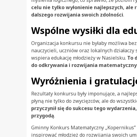
myślenia logicznego, co sprawiło, że poziom r
celu nie tylko wyłonienie najlepszych, al
dalszego rozwijania swoich zdolności
.
Wspólne wysiłki dla ed
Organizacja konkursu nie byłaby możliwa bez 
nauczycieli, uczniów oraz lokalnych działaczy 
wspiera edukację młodzieży w Nasielsku.
To d
do odkrywania i rozwijania matematycznyc
Wyróżnienia i gratulacj
Rezultaty konkursu były imponujące, a najle
płyną nie tylko do zwycięzców, ale do wszystk
przyczynił się do sukcesu tego wydarzeni
przygodą
.
Gminny Konkurs Matematyczny „Kopernikus” w 
inspirować młodzież do rozwijania swoich umi