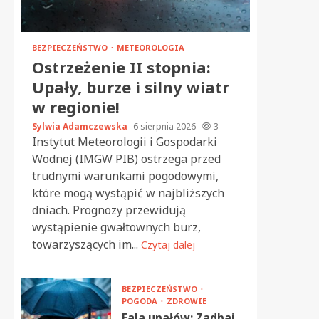
BEZPIECZEŃSTWO
METEOROLOGIA
Ostrzeżenie II stopnia:
Upały, burze i silny wiatr
w regionie!
Sylwia Adamczewska
6 sierpnia 2026
3
Instytut Meteorologii i Gospodarki
Wodnej (IMGW PIB) ostrzega przed
trudnymi warunkami pogodowymi,
które mogą wystąpić w najbliższych
dniach. Prognozy przewidują
wystąpienie gwałtownych burz,
towarzyszących im...
Czytaj dalej
BEZPIECZEŃSTWO
POGODA
ZDROWIE
Fala upałów: Zadbaj