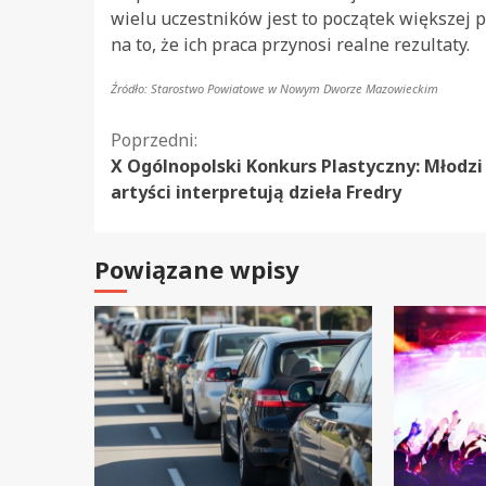
wielu uczestników jest to początek większej 
na to, że ich praca przynosi realne rezultaty.
Źródło: Starostwo Powiatowe w Nowym Dworze Mazowieckim
Kontynuuj
Poprzedni:
X Ogólnopolski Konkurs Plastyczny: Młodzi
czytanie
artyści interpretują dzieła Fredry
Powiązane wpisy