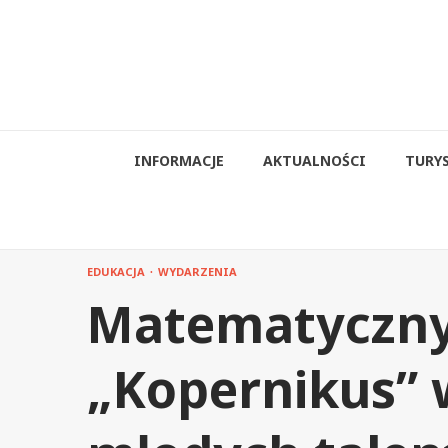
Przejdź
do
treści
INFORMACJE
AKTUALNOŚCI
TURY
EDUKACJA
WYDARZENIA
Matematyczny
„Kopernikus” 