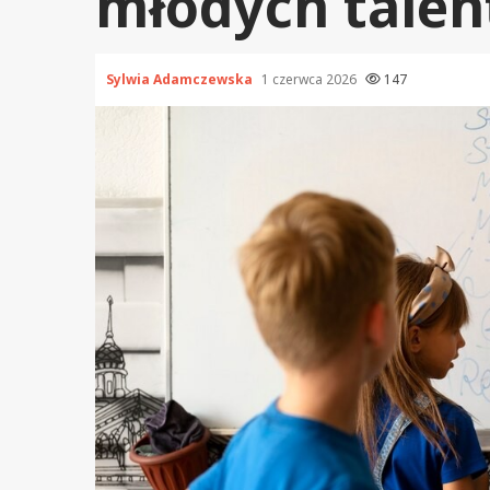
młodych tale
Sylwia Adamczewska
1 czerwca 2026
147