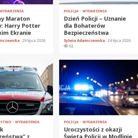
WYDARZENIA
POLICJA
WYDARZENIA
ny Maraton
Dzień Policji – Uznanie
: Harry Potter
dla Bohaterów
kim Ekranie
Bezpieczeństwa
amczewska
29 lipca 2026
Sylwia Adamczewska
24 lipca 2026
62
EŃSTWO
WYDARZENIA
POLICJA
WYDARZENIA
ik
Uroczystości z okazji
zeństwa” z
Święta Policji w Modlinie