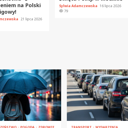
eniem na Polski
Sylwia Adamczewska
16 lipca 2026
igowy!
79
amczewska
21 lipca 2026
CZEŃSTWO
POGODA
ZDROWIE
TRANSPORT
WYDARZENIA