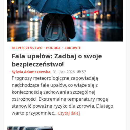
BEZPIECZEŃSTWO
POGODA
ZDROWIE
Fala upałów: Zadbaj o swoje
bezpieczeństwo!
Sylwia Adamczewska
31 lipca 2026
57
Prognozy meteorologiczne zapowiadają
nadchodzące fale upałów, co wiąże się z
koniecznością zachowania szczególnej
ostrożności. Ekstremalne temperatury mogą
stanowić poważne ryzyko dla zdrowia. Dlatego
warto przypomnieć...
Czytaj dalej