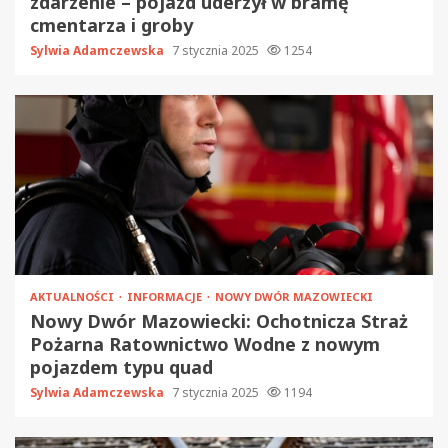
zdarzenie – pojazd uderzył w bramę
cmentarza i groby
Sylwia Adamczewska
7 stycznia 2025
1254
AKTUALNOŚCI
INFORMACJE
NOWY DWÓR MAZOWIECKI
Nowy Dwór Mazowiecki: Ochotnicza Straż
Pożarna Ratownictwo Wodne z nowym
pojazdem typu quad
Sylwia Adamczewska
7 stycznia 2025
1194