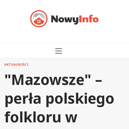
Przejdź
do
treści
MENU
GŁÓWNE
AKTUALNOŚCI
"Mazowsze" –
perła polskiego
folkloru w