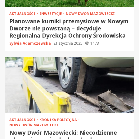
AKTUALNOŚCI
INWESTYCJE
NOWY DWÓR MAZOWIECKI
Planowane kurniki przemysłowe w Nowym
Dworze nie powstaną – decyduje
Regionalna Dyrekcja Ochrony Środowiska
Sylwia Adamczewska
21 stycznia 2025
1473
AKTUALNOŚCI
KRONIKA POLICYJNA
NOWY DWÓR MAZOWIECKI
Nowy Dwór Mazowiecki: Niecodzienne