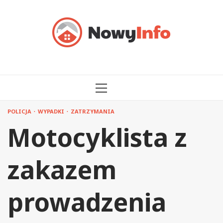
Przejdź
do
treści
MENU
GŁÓWNE
POLICJA
WYPADKI
ZATRZYMANIA
Motocyklista z
zakazem
prowadzenia