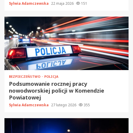
Sylwia Adamczewska
22 maja 2026
151
BEZPIECZEŃSTWO
POLICJA
Podsumowanie rocznej pracy
nowodworskiej policji w Komendzie
Powiatowej
Sylwia Adamczewska
27 lutego 2026
355