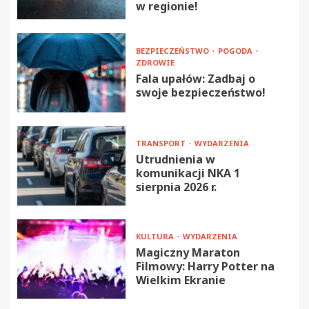
w regionie!
BEZPIECZEŃSTWO
POGODA
ZDROWIE
Fala upałów: Zadbaj o
swoje bezpieczeństwo!
TRANSPORT
WYDARZENIA
Utrudnienia w
komunikacji NKA 1
sierpnia 2026 r.
KULTURA
WYDARZENIA
Magiczny Maraton
Filmowy: Harry Potter na
Wielkim Ekranie