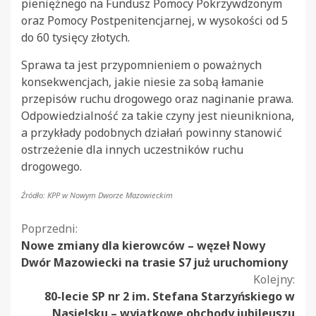
pieniężnego na Fundusz Pomocy Pokrzywdzonym
oraz Pomocy Postpenitencjarnej, w wysokości od 5
do 60 tysięcy złotych.
Sprawa ta jest przypomnieniem o poważnych
konsekwencjach, jakie niesie za sobą łamanie
przepisów ruchu drogowego oraz naginanie prawa.
Odpowiedzialność za takie czyny jest nieunikniona,
a przykłady podobnych działań powinny stanowić
ostrzeżenie dla innych uczestników ruchu
drogowego.
Źródło: KPP w Nowym Dworze Mazowieckim
Kontynuuj
Poprzedni:
Nowe zmiany dla kierowców – węzeł Nowy
czytanie
Dwór Mazowiecki na trasie S7 już uruchomiony
Kolejny:
80-lecie SP nr 2 im. Stefana Starzyńskiego w
Nasielsku – wyjątkowe obchody jubileuszu