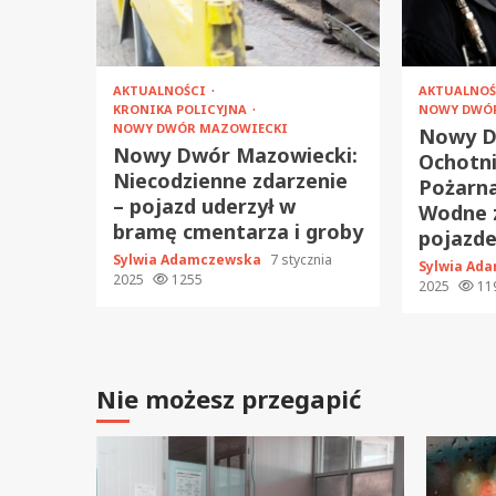
AKTUALNOŚCI
AKTUALNO
KRONIKA POLICYJNA
NOWY DWÓ
NOWY DWÓR MAZOWIECKI
Nowy D
Nowy Dwór Mazowiecki:
Ochotni
Niecodzienne zdarzenie
Pożarn
– pojazd uderzył w
Wodne 
bramę cmentarza i groby
pojazd
Sylwia Adamczewska
7 stycznia
Sylwia Ad
2025
1255
2025
11
Nie możesz przegapić