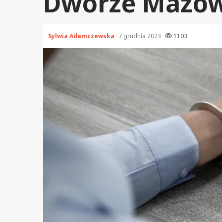
Dworze Mazow
Sylwia Adamczewska
7 grudnia 2023
1103