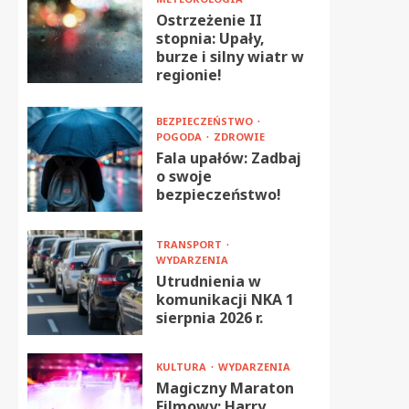
Ostrzeżenie II
stopnia: Upały,
burze i silny wiatr w
regionie!
BEZPIECZEŃSTWO
POGODA
ZDROWIE
Fala upałów: Zadbaj
o swoje
bezpieczeństwo!
TRANSPORT
WYDARZENIA
Utrudnienia w
komunikacji NKA 1
sierpnia 2026 r.
KULTURA
WYDARZENIA
Magiczny Maraton
Filmowy: Harry