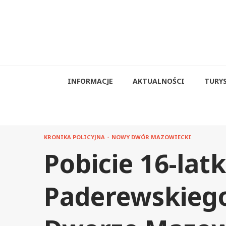
Przejdź
do
treści
INFORMACJE
AKTUALNOŚCI
TURY
KRONIKA POLICYJNA
NOWY DWÓR MAZOWIECKI
Pobicie 16-latk
Paderewskie