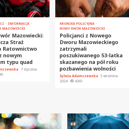
ŚCI
INFORMACJE
KRONIKA POLICYJNA
R MAZOWIECKI
NOWY DWÓR MAZOWIECKI
wór Mazowiecki:
Policjanci z Nowego
cza Straż
Dworu Mazowieckiego
a Ratownictwo
zatrzymali
z nowym
poszukiwanego 53-latka
em typu quad
skazanego na pół roku
pozbawienia wolności
amczewska
7 stycznia
95
Sylwia Adamczewska
5 września
2024
4361