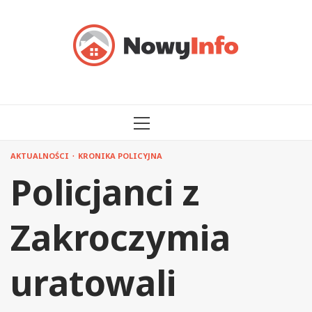
Przejdź
do
treści
MENU
GŁÓWNE
AKTUALNOŚCI
KRONIKA POLICYJNA
Policjanci z
Zakroczymia
uratowali