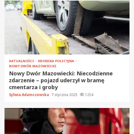
AKTUALNOŚCI
KRONIKA POLICYJNA
NOWY DWÓR MAZOWIECKI
Nowy Dwór Mazowiecki: Niecodzienne
zdarzenie – pojazd uderzył w bramę
cmentarza i groby
Sylwia Adamczewska
7 stycznia 2025
1254