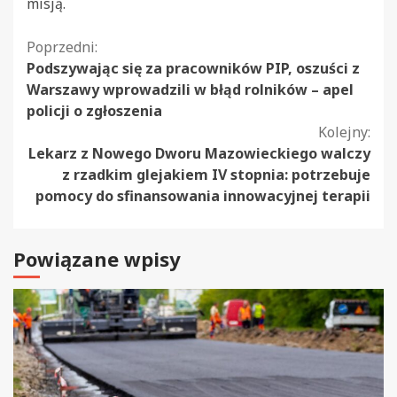
misją.
Kontynuuj
Poprzedni:
Podszywając się za pracowników PIP, oszuści z
czytanie
Warszawy wprowadzili w błąd rolników – apel
policji o zgłoszenia
Kolejny:
Lekarz z Nowego Dworu Mazowieckiego walczy
z rzadkim glejakiem IV stopnia: potrzebuje
pomocy do sfinansowania innowacyjnej terapii
Powiązane wpisy