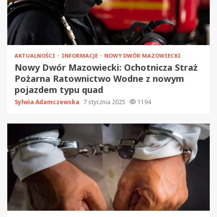
AKTUALNOŚCI
INFORMACJE
NOWY DWÓR MAZOWIECKI
Nowy Dwór Mazowiecki: Ochotnicza Straż
Pożarna Ratownictwo Wodne z nowym
pojazdem typu quad
Sylwia Adamczewska
7 stycznia 2025
1194