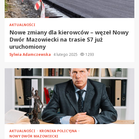
AKTUALNOŚCI
Nowe zmiany dla kierowców – węzeł Nowy
Dwór Mazowiecki na trasie S7 już
uruchomiony
Sylwia Adamczewska
4 lutego 2025
1293
AKTUALNOŚCI
KRONIKA POLICYJNA
NOWY DWÓR MAZOWIECKI