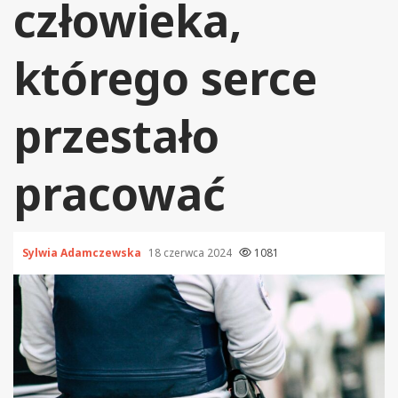
człowieka,
którego serce
przestało
pracować
Sylwia Adamczewska
18 czerwca 2024
1081