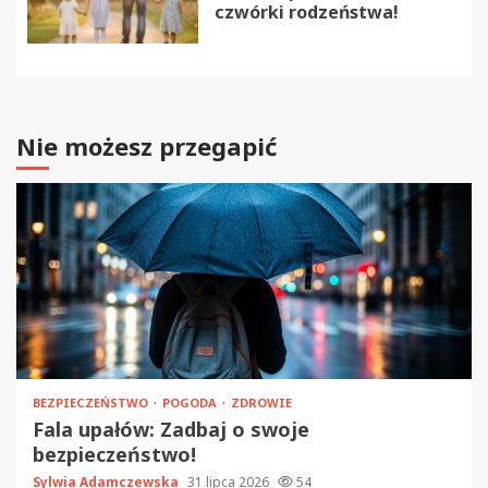
czwórki rodzeństwa!
Nie możesz przegapić
BEZPIECZEŃSTWO
POGODA
ZDROWIE
Fala upałów: Zadbaj o swoje
bezpieczeństwo!
Sylwia Adamczewska
31 lipca 2026
54