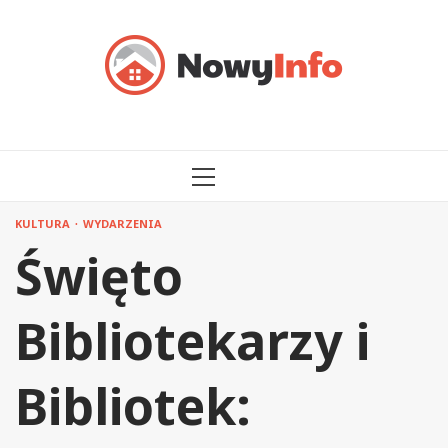
Przejdź
do
treści
MENU
GŁÓWNE
KULTURA
WYDARZENIA
Święto
Bibliotekarzy i
Bibliotek: