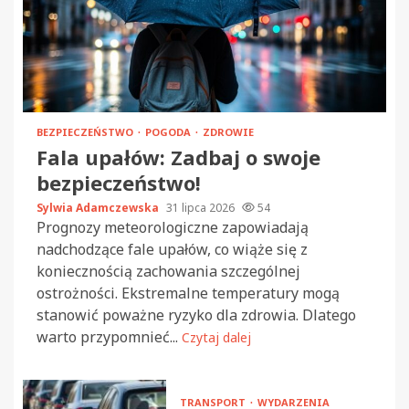
BEZPIECZEŃSTWO
POGODA
ZDROWIE
Fala upałów: Zadbaj o swoje
bezpieczeństwo!
Sylwia Adamczewska
31 lipca 2026
54
Prognozy meteorologiczne zapowiadają
nadchodzące fale upałów, co wiąże się z
koniecznością zachowania szczególnej
ostrożności. Ekstremalne temperatury mogą
stanowić poważne ryzyko dla zdrowia. Dlatego
warto przypomnieć...
Czytaj dalej
TRANSPORT
WYDARZENIA