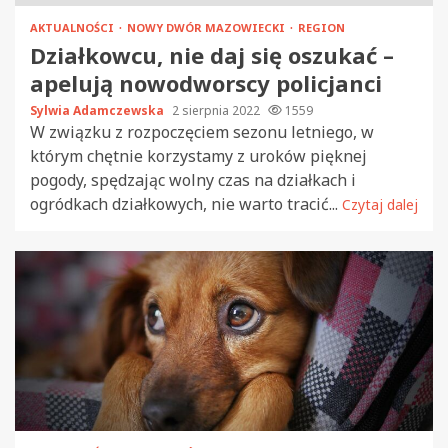
AKTUALNOŚCI
NOWY DWÓR MAZOWIECKI
REGION
Działkowcu, nie daj się oszukać –
apelują nowodworscy policjanci
Sylwia Adamczewska
2 sierpnia 2022
1559
W związku z rozpoczęciem sezonu letniego, w
którym chętnie korzystamy z uroków pięknej
pogody, spędzając wolny czas na działkach i
ogródkach działkowych, nie warto tracić...
Czytaj dalej