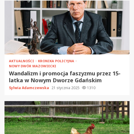
AKTUALNOŚCI
KRONIKA POLICYJNA
NOWY DWÓR MAZOWIECKI
Wandalizm i promocja faszyzmu przez 15-
latka w Nowym Dworze Gdańskim
Sylwia Adamczewska
21 stycznia 2025
1310