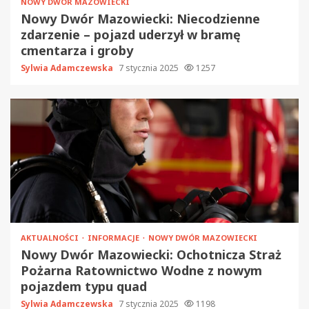
NOWY DWÓR MAZOWIECKI
Nowy Dwór Mazowiecki: Niecodzienne
zdarzenie – pojazd uderzył w bramę
cmentarza i groby
Sylwia Adamczewska
7 stycznia 2025
1257
AKTUALNOŚCI
INFORMACJE
NOWY DWÓR MAZOWIECKI
Nowy Dwór Mazowiecki: Ochotnicza Straż
Pożarna Ratownictwo Wodne z nowym
pojazdem typu quad
Sylwia Adamczewska
7 stycznia 2025
1198