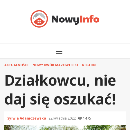
Przejdź
do
treści
MENU
GŁÓWNE
AKTUALNOŚCI
NOWY DWÓR MAZOWIECKI
REGION
Działkowcu, nie
daj się oszukać!
Sylwia Adamczewska
22 kwietnia 2022
1475