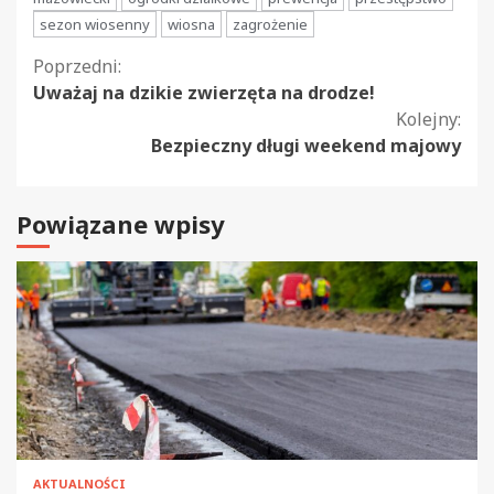
sezon wiosenny
wiosna
zagrożenie
Kontynuuj
Poprzedni:
Uważaj na dzikie zwierzęta na drodze!
czytanie
Kolejny:
Bezpieczny długi weekend majowy
Powiązane wpisy
AKTUALNOŚCI