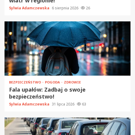
wiatr w regionie!
Sylwia Adamczewska
6 sierpnia 2026
26
BEZPIECZEŃSTWO
POGODA
ZDROWIE
Fala upałów: Zadbaj o swoje
bezpieczeństwo!
Sylwia Adamczewska
31 lipca 2026
63