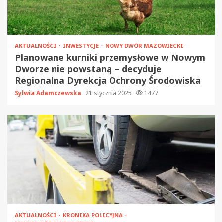
AKTUALNOŚCI
INWESTYCJE
NOWY DWÓR MAZOWIECKI
Planowane kurniki przemysłowe w Nowym
Dworze nie powstaną – decyduje
Regionalna Dyrekcja Ochrony Środowiska
Sylwia Adamczewska
21 stycznia 2025
1477
AKTUALNOŚCI
KRONIKA POLICYJNA