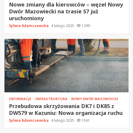
Nowe zmiany dla kierowców – węzeł Nowy
Dwór Mazowiecki na trasie S7 już
uruchomiony
Sylwia Adamczewska
4 lutego 2025
1299
INFORMACJE
INFRASTRUKTURA
NOWY DWÓR MAZOWIECKI
Przebudowa skrzyżowania DK7 i DK85 z
DW579 w Kazuniu: Nowa organizacja ruchu
Sylwia Adamczewska
4 lutego 2025
1561