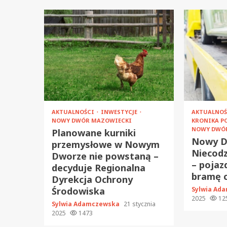
AKTUALNOŚCI
INWESTYCJE
AKTUALNO
NOWY DWÓR MAZOWIECKI
KRONIKA P
NOWY DWÓ
Planowane kurniki
Nowy D
przemysłowe w Nowym
Niecodz
Dworze nie powstaną –
– pojaz
decyduje Regionalna
bramę c
Dyrekcja Ochrony
Środowiska
Sylwia Ad
2025
12
Sylwia Adamczewska
21 stycznia
2025
1473