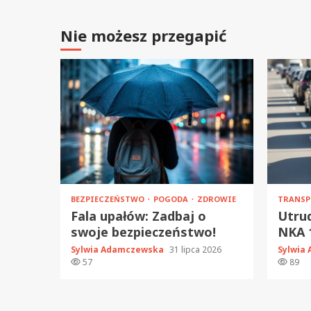
Nie możesz przegapić
BEZPIECZEŃSTWO
POGODA
ZDROWIE
TRANS
Fala upałów: Zadbaj o
Utrud
swoje bezpieczeństwo!
NKA 1
Sylwia Adamczewska
31 lipca 2026
Sylwia
57
89