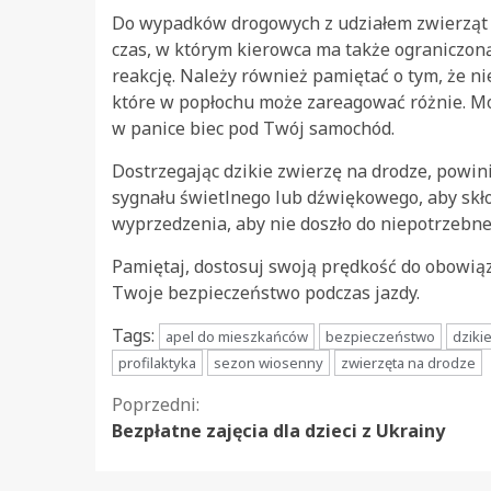
Do wypadków drogowych z udziałem zwierząt 
czas, w którym kierowca ma także ograniczoną
reakcję. Należy również pamiętać o tym, że n
które w popłochu może zareagować różnie. Mog
w panice biec pod Twój samochód.
Dostrzegając dzikie zwierzę na drodze, powin
sygnału świetlnego lub dźwiękowego, aby skło
wyprzedzenia, aby nie doszło do niepotrzebnej 
Pamiętaj, dostosuj swoją prędkość do obowi
Twoje bezpieczeństwo podczas jazdy.
Tags:
apel do mieszkańców
bezpieczeństwo
dziki
profilaktyka
sezon wiosenny
zwierzęta na drodze
Kontynuuj
Poprzedni:
Bezpłatne zajęcia dla dzieci z Ukrainy
czytanie