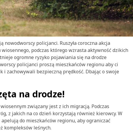
ją nowodworscy policjanci. Ruszyła coroczna akcja
 wiosennego, podczas którego wzrasta aktywność dzikich
stnieje ogromne ryzyko pojawiania się na drodze
worscy policjanci proszą mieszkańców regionu aby ci
ak i zachowywali bezpieczną prędkość. Dbając o swoje
zęta na drodze!
 wiosennym związany jest z ich migracją. Podczas
g, z jakich na co dzień korzystają również kierowcy. W
i apelują do mieszkańców regionu, aby ograniczać
też kompleksów leśnych.