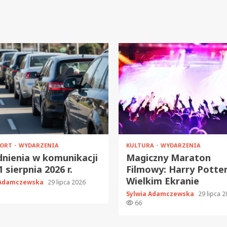
PORT
WYDARZENIA
KULTURA
WYDARZENIA
nienia w komunikacji
Magiczny Maraton
 sierpnia 2026 r.
Filmowy: Harry Potte
Wielkim Ekranie
 Adamczewska
29 lipca 2026
Sylwia Adamczewska
29 lipca 
66