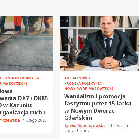
JE
INFRASTRUKTURA
AKTUALNOŚCI
R MAZOWIECKI
KRONIKA POLICYJNA
NOWY DWÓR MAZOWIECKI
dowa
Wandalizm i promocja
wania DK7 i DK85
faszyzmu przez 15-latka
 w Kazuniu:
w Nowym Dworze
ganizacja ruchu
Gdańskim
amczewska
4 lutego 2025
Sylwia Adamczewska
21 stycznia
2025
1307