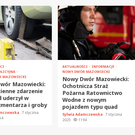
ŚCI
AKTUALNOŚCI
INFORMACJE
OLICYJNA
NOWY DWÓR MAZOWIECKI
R MAZOWIECKI
Nowy Dwór Mazowiecki:
wór Mazowiecki:
Ochotnicza Straż
ienne zdarzenie
Pożarna Ratownictwo
d uderzył w
Wodne z nowym
mentarza i groby
pojazdem typu quad
amczewska
7 stycznia
Sylwia Adamczewska
7 stycznia
54
2025
1194