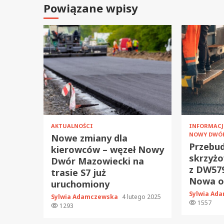
Powiązane wpisy
AKTUALNOŚCI
INFORMAC
NOWY DWÓ
Nowe zmiany dla
Przebu
kierowców – węzeł Nowy
skrzyżo
Dwór Mazowiecki na
z DW579
trasie S7 już
Nowa or
uruchomiony
Sylwia Ad
Sylwia Adamczewska
4 lutego 2025
1557
1293