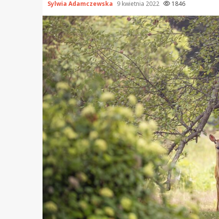
Sylwia Adamczewska
9 kwietnia 2022
1846