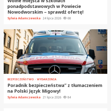
Wolne miejsca w szkołach
ponadpodstawowych w Powiecie
Nowodworskim – sprawdź ofertę!
Sylwia Adamczewska
24 lipca 2026
68
BEZPIECZEŃSTWO
WYDARZENIA
Poradnik bezpieczeństwa” z tłumaczeniem
na Polski Język Migowy!
Sylwia Adamczewska
21 lipca 2026
84