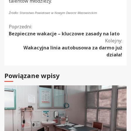
talentów młodzieży.
Źródło: Starostwo Powiatowe w Nowym Dworze Mazowieckim
Kontynuuj
Poprzedni:
Bezpieczne wakacje – kluczowe zasady na lato
czytanie
Kolejny:
Wakacyjna linia autobusowa za darmo już
działa!
Powiązane wpisy