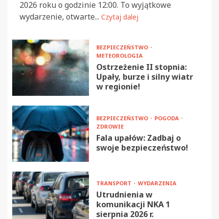
2026 roku o godzinie 12:00. To wyjątkowe
wydarzenie, otwarte...
Czytaj dalej
BEZPIECZEŃSTWO
METEOROLOGIA
Ostrzeżenie II stopnia:
Upały, burze i silny wiatr
w regionie!
BEZPIECZEŃSTWO
POGODA
ZDROWIE
Fala upałów: Zadbaj o
swoje bezpieczeństwo!
TRANSPORT
WYDARZENIA
Utrudnienia w
komunikacji NKA 1
sierpnia 2026 r.