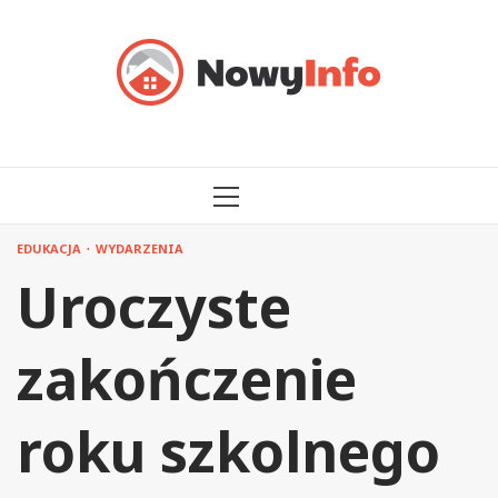
Przejdź
do
treści
MENU
GŁÓWNE
EDUKACJA
WYDARZENIA
Uroczyste
zakończenie
roku szkolnego