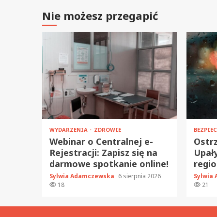
Nie możesz przegapić
WYDARZENIA
ZDROWIE
BEZPIE
Webinar o Centralnej e-
Ostrz
Rejestracji: Zapisz się na
Upały
darmowe spotkanie online!
regio
Sylwia Adamczewska
6 sierpnia 2026
Sylwia
18
21