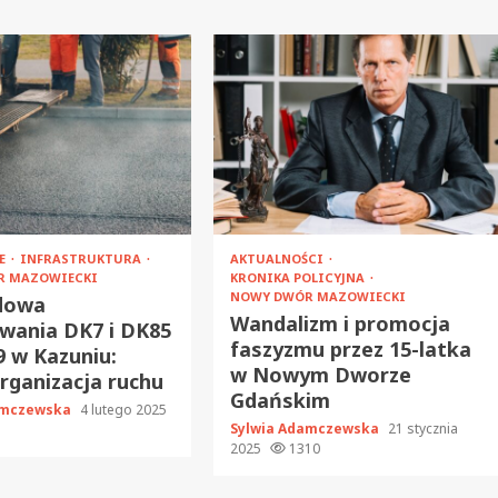
JE
INFRASTRUKTURA
AKTUALNOŚCI
R MAZOWIECKI
KRONIKA POLICYJNA
NOWY DWÓR MAZOWIECKI
dowa
Wandalizm i promocja
wania DK7 i DK85
faszyzmu przez 15-latka
 w Kazuniu:
w Nowym Dworze
ganizacja ruchu
Gdańskim
amczewska
4 lutego 2025
Sylwia Adamczewska
21 stycznia
2025
1310