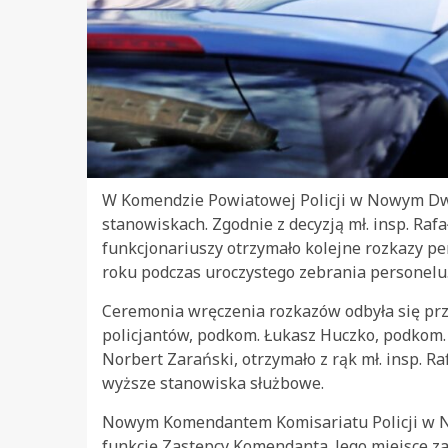
W Komendzie Powiatowej Policji w Nowym Dw
stanowiskach. Zgodnie z decyzją mł. insp. Ra
funkcjonariuszy otrzymało kolejne rozkazy pe
roku podczas uroczystego zebrania personelu
Ceremonia wręczenia rozkazów odbyła się prz
policjantów, podkom. Łukasz Huczko, podkom. P
Norbert Zarański, otrzymało z rąk mł. insp. 
wyższe stanowiska służbowe.
Nowym Komendantem Komisariatu Policji w Nasi
funkcję Zastępcy Komendanta. Jego miejsce za