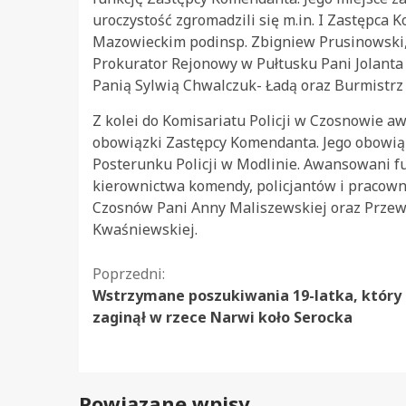
uroczystość zgromadzili się m.in. I Zastępc
Mazowieckim podinsp. Zbigniew Prusinowski, 
Prokurator Rejonowy w Pułtusku Pani Jolanta
Panią Sylwią Chwalczuk- Ładą oraz Burmistrz
Z kolei do Komisariatu Policji w Czosnowie a
obowiązki Zastępcy Komendanta. Jego obowiązk
Posterunku Policji w Modlinie. Awansowani fu
kierownictwa komendy, policjantów i pracow
Czosnów Pani Anny Maliszewskiej oraz Przew
Kwaśniewskiej.
Kontynuuj
Poprzedni:
Wstrzymane poszukiwania 19-latka, który
czytanie
zaginął w rzece Narwi koło Serocka
Powiązane wpisy