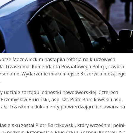
orze Mazowieckim nastąpiła rotacja na kluczowych
fała Trzaskoma, Komendanta Powiatowego Policji, czworo
rsonalne. Wydarzenie miało miejsce 3 czerwca bieżącego
.
y udziale zarządu jednostki nowodworskiej. Czterech
rzemysław Pluciński, asp. szt. Piotr Barcikowski i asp.
Rafała Trzaskoma dokumenty potwierdzające ich awans na
elsku został Piotr Barcikowski, który wcześniej pełnił
jął podkom. Przemysław Pluciński z Zespołu Kontroli. Na