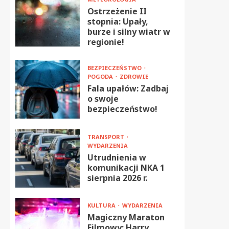
Ostrzeżenie II
stopnia: Upały,
burze i silny wiatr w
regionie!
BEZPIECZEŃSTWO
POGODA
ZDROWIE
Fala upałów: Zadbaj
o swoje
bezpieczeństwo!
TRANSPORT
WYDARZENIA
Utrudnienia w
komunikacji NKA 1
sierpnia 2026 r.
KULTURA
WYDARZENIA
Magiczny Maraton
Filmowy: Harry