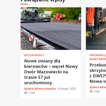
AKTUALNOŚCI
INFORMAC
NOWY DWÓ
Nowe zmiany dla
Przebu
kierowców – węzeł Nowy
skrzyżo
Dwór Mazowiecki na
z DW579
trasie S7 już
Nowa or
uruchomiony
Sylwia Ad
Sylwia Adamczewska
4 lutego 2025
1561
1294