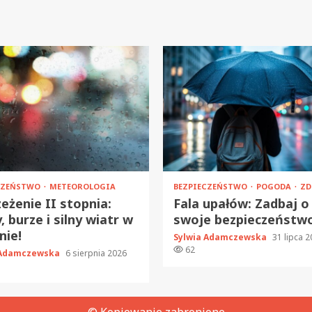
CZEŃSTWO
METEOROLOGIA
BEZPIECZEŃSTWO
POGODA
ZD
eżenie II stopnia:
Fala upałów: Zadbaj o
, burze i silny wiatr w
swoje bezpieczeństw
nie!
Sylwia Adamczewska
31 lipca 
62
 Adamczewska
6 sierpnia 2026