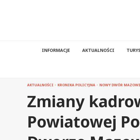
Przejdź
do
treści
INFORMACJE
AKTUALNOŚCI
TURY
AKTUALNOŚCI
KRONIKA POLICYJNA
NOWY DWÓR MAZOWI
Zmiany kadro
Powiatowej Po