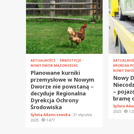
AKTUALNOŚCI
INWESTYCJE
AKTUALNO
NOWY DWÓR MAZOWIECKI
KRONIKA P
NOWY DWÓ
Planowane kurniki
Nowy D
przemysłowe w Nowym
Niecodz
Dworze nie powstaną –
– pojaz
decyduje Regionalna
bramę c
Dyrekcja Ochrony
Środowiska
Sylwia Ad
2025
12
Sylwia Adamczewska
21 stycznia
2025
1477