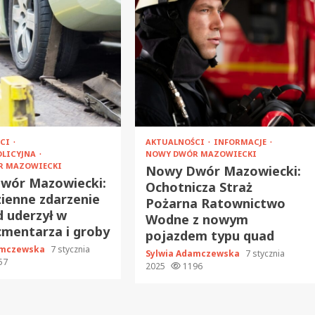
ŚCI
AKTUALNOŚCI
INFORMACJE
OLICYJNA
NOWY DWÓR MAZOWIECKI
R MAZOWIECKI
Nowy Dwór Mazowiecki:
wór Mazowiecki:
Ochotnicza Straż
ienne zdarzenie
Pożarna Ratownictwo
d uderzył w
Wodne z nowym
mentarza i groby
pojazdem typu quad
amczewska
7 stycznia
Sylwia Adamczewska
7 stycznia
57
2025
1196