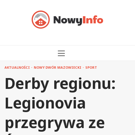
Przejdź
do
treści
MENU
GŁÓWNE
AKTUALNOŚCI
NOWY DWÓR MAZOWIECKI
SPORT
Derby regionu:
Legionovia
przegrywa ze