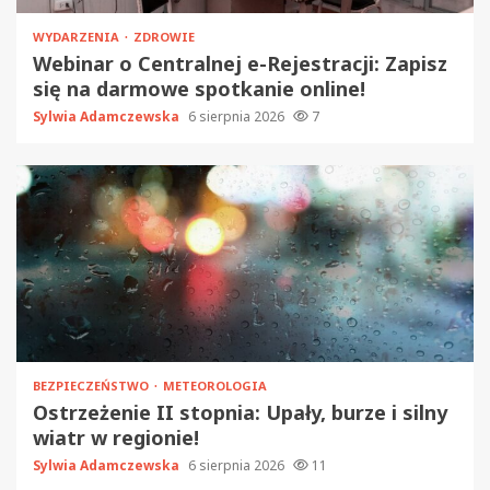
WYDARZENIA
ZDROWIE
Webinar o Centralnej e-Rejestracji: Zapisz
się na darmowe spotkanie online!
Sylwia Adamczewska
6 sierpnia 2026
7
BEZPIECZEŃSTWO
METEOROLOGIA
Ostrzeżenie II stopnia: Upały, burze i silny
wiatr w regionie!
Sylwia Adamczewska
6 sierpnia 2026
11