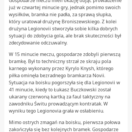
Gospodarze meczu mieli okazję objąć prowadzenie
już w czwartej minucie gry, jednak pomimo swoich
wysiłków, bramka nie padła, za sprawą słupka,
który uratował drużynę Broniszewskiego. Z kolei
drużyna Legionovii stworzyła sobie kilka dobrych
sytuacji do zdobycia gola, ale brak skuteczności był
zdecydowanie odczuwalny.
W 15 minucie meczu, gospodarze zdobyli pierwszą
bramkę. Był to techniczny strzał ze skraju pola
karnego wykonany przez Kyrylo Knysh, którego
piłka ominęła bezradnego bramkarza Novii.
Sytuacja na boisku pogorszyła się dla Legionovii w
41 minucie, kiedy to Łukasz Buczkowski został
ukarany czerwoną kartką za faul taktyczny na
zawodniku Świtu prowadzącym kontratak. W
wyniku tego Legionovia grała w osłabieniu.
Mimo ostrych zmagań na boisku, pierwsza połowa
zakończyła się bez kolejnych bramek. Gospodarze