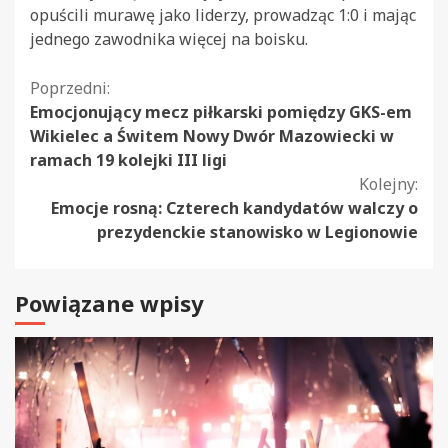
opuścili murawę jako liderzy, prowadząc 1:0 i mając
jednego zawodnika więcej na boisku.
Kontynuuj
Poprzedni:
Emocjonujący mecz piłkarski pomiędzy GKS-em
czytanie
Wikielec a Świtem Nowy Dwór Mazowiecki w
ramach 19 kolejki III ligi
Kolejny:
Emocje rosną: Czterech kandydatów walczy o
prezydenckie stanowisko w Legionowie
Powiązane wpisy