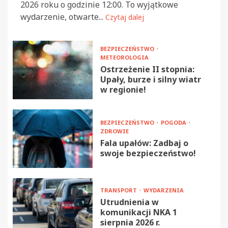
2026 roku o godzinie 12:00. To wyjątkowe
wydarzenie, otwarte...
Czytaj dalej
BEZPIECZEŃSTWO
METEOROLOGIA
Ostrzeżenie II stopnia:
Upały, burze i silny wiatr
w regionie!
BEZPIECZEŃSTWO
POGODA
ZDROWIE
Fala upałów: Zadbaj o
swoje bezpieczeństwo!
TRANSPORT
WYDARZENIA
Utrudnienia w
komunikacji NKA 1
sierpnia 2026 r.