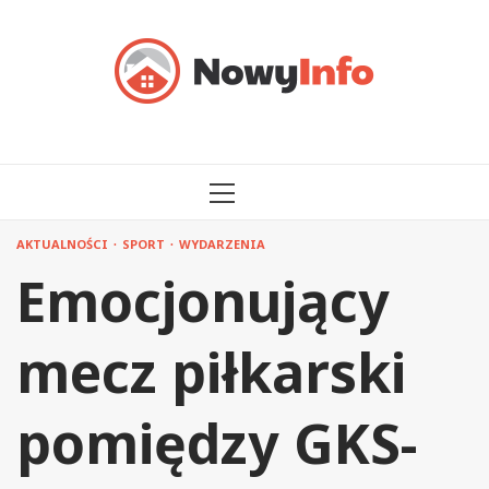
Przejdź
do
treści
MENU
GŁÓWNE
AKTUALNOŚCI
SPORT
WYDARZENIA
Emocjonujący
mecz piłkarski
pomiędzy GKS-