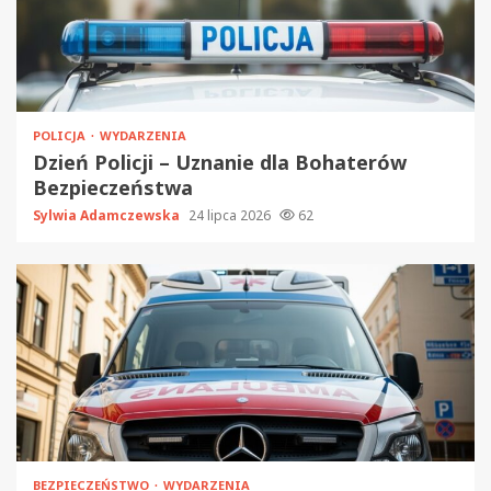
POLICJA
WYDARZENIA
Dzień Policji – Uznanie dla Bohaterów
Bezpieczeństwa
Sylwia Adamczewska
24 lipca 2026
62
BEZPIECZEŃSTWO
WYDARZENIA