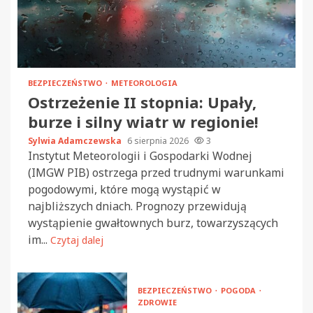
BEZPIECZEŃSTWO
METEOROLOGIA
Ostrzeżenie II stopnia: Upały,
burze i silny wiatr w regionie!
Sylwia Adamczewska
6 sierpnia 2026
3
Instytut Meteorologii i Gospodarki Wodnej
(IMGW PIB) ostrzega przed trudnymi warunkami
pogodowymi, które mogą wystąpić w
najbliższych dniach. Prognozy przewidują
wystąpienie gwałtownych burz, towarzyszących
im...
Czytaj dalej
BEZPIECZEŃSTWO
POGODA
ZDROWIE