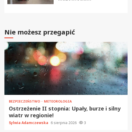
Nie możesz przegapić
BEZPIECZEŃSTWO
METEOROLOGIA
Ostrzeżenie II stopnia: Upały, burze i silny
wiatr w regionie!
Sylwia Adamczewska
6 sierpnia 2026
3