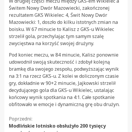
W drugiej części meczu między GKS-em Wikielec a
Świtem Nowy Dwór Mazowiecki, zakończonej
rezultatem GKS Wikielec: 4, Świt Nowy Dwór
Mazowiecki: 1, doszło do kilku istotnych zmian na
boisku. W 67 minucie to Kalisz z GKS-u Wikielec
strzelił gola, przechylając tym samym szalę
zwycięstwa na korzyść swojej drużyny.
Pod koniec meczu, w 84 minucie, Kalisz ponownie
udowodnił swoją skuteczność i zdobył kolejną
bramkę dla swojego zespołu, podwyższając wynik
na 3:1 na rzecz GKS-u. Z kolei w doliczonym czasie
gry, dokładnie w 90+2 minucie, Jajkowski strzelił
decydującego gola dla GKS-u Wikielec, ustalając
końcowy wynik spotkania na 4:1. Całe spotkanie
obfitowało w emocje i dynamiczną grę obu drużyn.
Kontynuuj
Poprzedni:
Modlińskie lotnisko obsłużyło 200 tysięcy