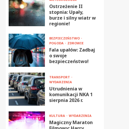
Ostrzeżenie II
stopnia: Upały,
burze i silny wiatr w
regionie!
BEZPIECZEŃSTWO
POGODA
ZDROWIE
Fala upałów: Zadbaj
o swoje
bezpieczeństwo!
TRANSPORT
WYDARZENIA
Utrudnienia w
komunikacji NKA 1
sierpnia 2026 r.
KULTURA
WYDARZENIA
Magiczny Maraton
Filmowy: Harry