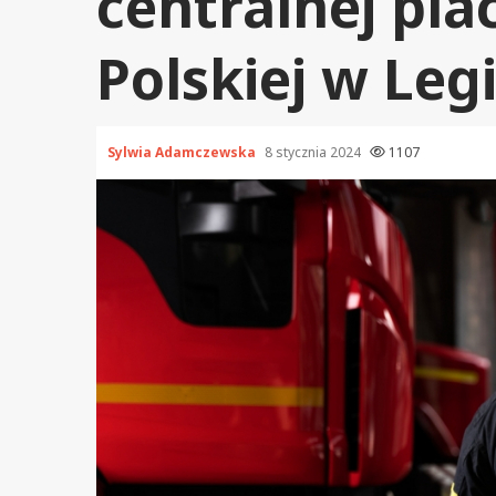
centralnej pl
Polskiej w Le
Sylwia Adamczewska
8 stycznia 2024
1107