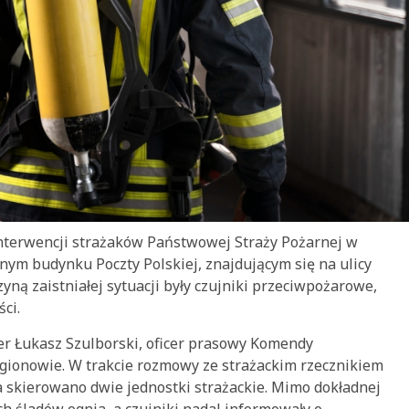
 interwencji strażaków Państwowej Straży Pożarnej w
ym budynku Poczty Polskiej, znajdującym się na ulicy
zyną zaistniałej sytuacji były czujniki przeciwpożarowe,
ci.
er Łukasz Szulborski, oficer prasowy Komendy
gionowie. W trakcie rozmowy ze strażackim rzecznikiem
a skierowano dwie jednostki strażackie. Mimo dokładnej
ch śladów ognia, a czujniki nadal informowały o