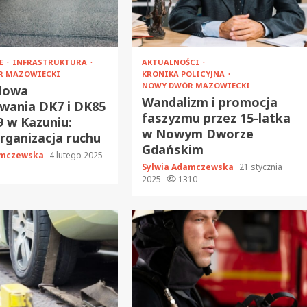
JE
INFRASTRUKTURA
AKTUALNOŚCI
R MAZOWIECKI
KRONIKA POLICYJNA
NOWY DWÓR MAZOWIECKI
dowa
Wandalizm i promocja
wania DK7 i DK85
faszyzmu przez 15-latka
 w Kazuniu:
w Nowym Dworze
ganizacja ruchu
Gdańskim
amczewska
4 lutego 2025
Sylwia Adamczewska
21 stycznia
2025
1310