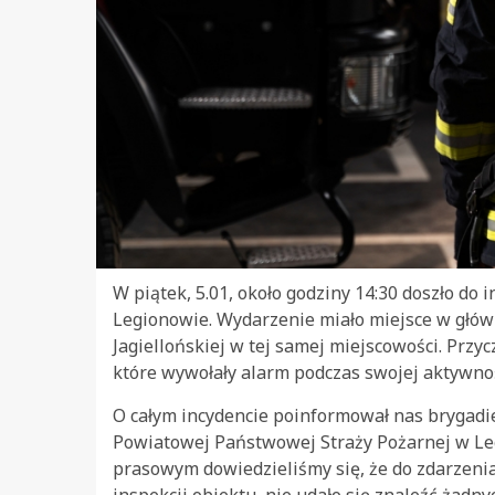
W piątek, 5.01, około godziny 14:30 doszło do
Legionowie. Wydarzenie miało miejsce w główn
Jagiellońskiej w tej samej miejscowości. Przyc
które wywołały alarm podczas swojej aktywnoś
O całym incydencie poinformował nas brygadi
Powiatowej Państwowej Straży Pożarnej w Le
prasowym dowiedzieliśmy się, że do zdarzeni
inspekcji obiektu, nie udało się znaleźć żadny