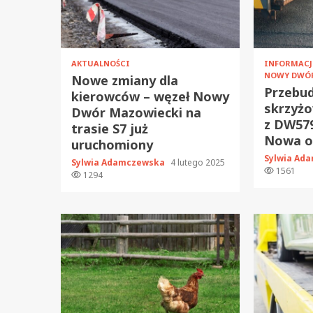
AKTUALNOŚCI
INFORMAC
NOWY DWÓ
Nowe zmiany dla
Przebu
kierowców – węzeł Nowy
skrzyżo
Dwór Mazowiecki na
z DW579
trasie S7 już
Nowa or
uruchomiony
Sylwia Ad
Sylwia Adamczewska
4 lutego 2025
1561
1294