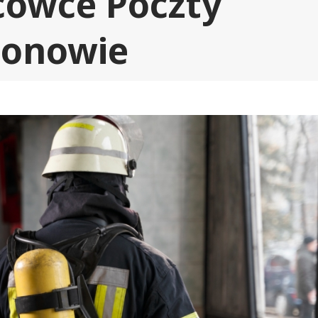
acówce Poczty
gionowie