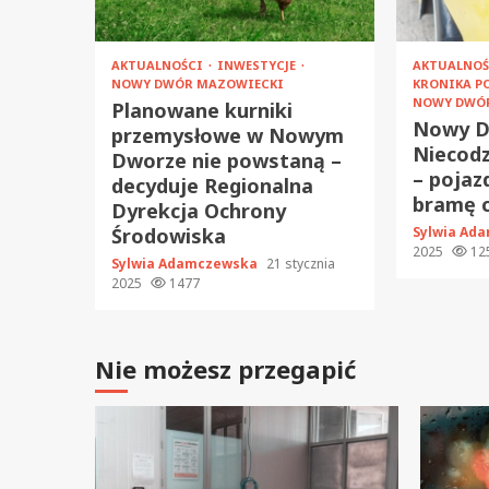
AKTUALNOŚCI
INWESTYCJE
AKTUALNO
NOWY DWÓR MAZOWIECKI
KRONIKA P
NOWY DWÓ
Planowane kurniki
Nowy D
przemysłowe w Nowym
Niecodz
Dworze nie powstaną –
– pojaz
decyduje Regionalna
bramę c
Dyrekcja Ochrony
Środowiska
Sylwia Ad
2025
12
Sylwia Adamczewska
21 stycznia
2025
1477
Nie możesz przegapić