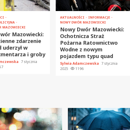
ŚCI
AKTUALNOŚCI
INFORMACJE
OLICYJNA
NOWY DWÓR MAZOWIECKI
R MAZOWIECKI
Nowy Dwór Mazowiecki:
wór Mazowiecki:
Ochotnicza Straż
ienne zdarzenie
Pożarna Ratownictwo
d uderzył w
Wodne z nowym
mentarza i groby
pojazdem typu quad
amczewska
7 stycznia
Sylwia Adamczewska
7 stycznia
57
2025
1196