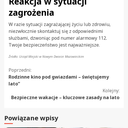
Reakcja w sytuacji
zagrożenia
W razie sytuacji zagrażającej życiu lub zdrowiu,
niezwłocznie skontaktuj się z odpowiednimi
służbami, dzwoniąc pod numer alarmowy 112.
Twoje bezpieczeństwo jest najważniejsze.
Źródło: Urząd Miejski w Nowym Dworze Mazowieckim
Kontynuuj
Poprzedni:
Rodzinne kino pod gwiazdami – świętujemy
czytanie
lato”
Kolejny:
Bezpieczne wakacje – kluczowe zasady na lato
Powiązane wpisy