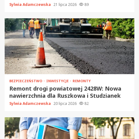
Sylwia Adamczewska
21 lipca 2026
89
BEZPIECZEŃSTWO
INWESTYCJE
REMONTY
Remont drogi powiatowej 2428W: Nowa
nawierzchnia dla Ruszkowa i Studzianek
Sylwia Adamczewska
20 lipca 2026
82