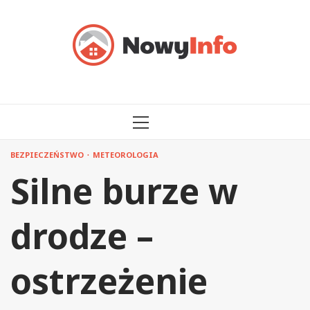
Przejdź
do
treści
MENU
GŁÓWNE
BEZPIECZEŃSTWO
METEOROLOGIA
Silne burze w
drodze –
ostrzeżenie