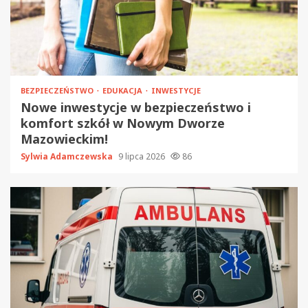
BEZPIECZEŃSTWO
EDUKACJA
INWESTYCJE
Nowe inwestycje w bezpieczeństwo i
komfort szkół w Nowym Dworze
Mazowieckim!
Sylwia Adamczewska
9 lipca 2026
86