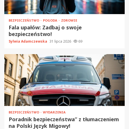
BEZPIECZEŃSTWO
POGODA
ZDROWIE
Fala upałów: Zadbaj o swoje
bezpieczeństwo!
Sylwia Adamczewska
31 lipca 2026
69
BEZPIECZEŃSTWO
WYDARZENIA
Poradnik bezpieczeństwa” z tłumaczeniem
na Polski Język Migowy!