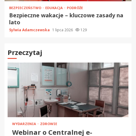
BEZPIECZEŃSTWO
EDUKACJA
PODRÓŻE
Bezpieczne wakacje – kluczowe zasady na
lato
Sylwia Adamczewska
1 lipca 2026
129
Przeczytaj
WYDARZENIA
ZDROWIE
Webinar o Centralnej e-