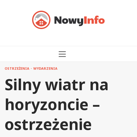
Przejdź
do
treści
MENU
GŁÓWNE
OSTRZEŻENIA
WYDARZENIA
Silny wiatr na
horyzoncie –
ostrzeżenie