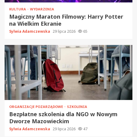
KULTURA
WYDARZENIA
Magiczny Maraton Filmowy: Harry Potter
na Wielkim Ekranie
Sylwia Adamczewska
29 lipca 2026
65
ORGANIZACJE POZARZĄDOWE
SZKOLENIA
Bezpłatne szkolenia dla NGO w Nowym
Dworze Mazowieckim
Sylwia Adamczewska
29 lipca 2026
47