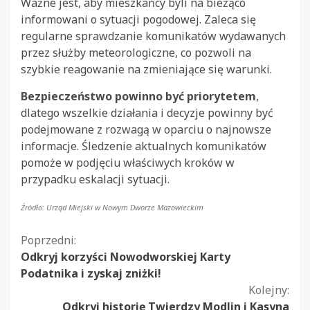
Ważne jest, aby mieszkańcy byli na bieżąco
informowani o sytuacji pogodowej. Zaleca się
regularne sprawdzanie komunikatów wydawanych
przez służby meteorologiczne, co pozwoli na
szybkie reagowanie na zmieniające się warunki.
Bezpieczeństwo powinno być priorytetem
,
dlatego wszelkie działania i decyzje powinny być
podejmowane z rozwagą w oparciu o najnowsze
informacje. Śledzenie aktualnych komunikatów
pomoże w podjęciu właściwych kroków w
przypadku eskalacji sytuacji.
Źródło: Urząd Miejski w Nowym Dworze Mazowieckim
Kontynuuj
Poprzedni:
Odkryj korzyści Nowodworskiej Karty
czytanie
Podatnika i zyskaj zniżki!
Kolejny:
Odkryj historię Twierdzy Modlin i Kasyna