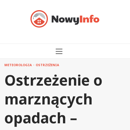
Przejdź
do
treści
MENU
GŁÓWNE
METEOROLOGIA
OSTRZEŻENIA
Ostrzeżenie o
marznących
opadach –