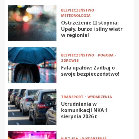
BEZPIECZEŃSTWO
METEOROLOGIA
Ostrzeżenie II stopnia:
Upały, burze i silny wiatr
w regionie!
BEZPIECZEŃSTWO
POGODA
ZDROWIE
Fala upałów: Zadbaj o
swoje bezpieczeństwo!
TRANSPORT
WYDARZENIA
Utrudnienia w
komunikacji NKA 1
sierpnia 2026 r.
KULTURA
WYDARZENIA