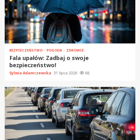
BEZPIECZEŃSTWO
POGODA
ZDROWIE
Fala upałów: Zadbaj o swoje
bezpieczeństwo!
Sylwia Adamczewska
31 lipca 2026
68