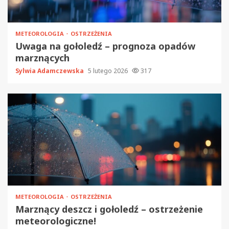
METEOROLOGIA
OSTRZEŻENIA
Uwaga na gołoledź – prognoza opadów
marznących
Sylwia Adamczewska
5 lutego 2026
317
METEOROLOGIA
OSTRZEŻENIA
Marznący deszcz i gołoledź – ostrzeżenie
meteorologiczne!