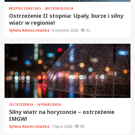
BEZPIECZEŃSTWO
METEOROLOGIA
Ostrzeżenie II stopnia: Upały, burze i silny
wiatr w regionie!
Sylwia Adamczewska
6 sierpnia 2026
32
OSTRZEŻENIA
WYDARZENIA
Silny wiatr na horyzoncie – ostrzeżenie
IMGW!
Sylwia Adamczewska
7 lipca 2026
98