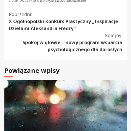
Źródło: Urząd Miejski w Nowym Dworze Mazowieckim
Kontynuuj
Poprzedni:
X Ogólnopolski Konkurs Plastyczny „Inspiracje
czytanie
Dziełami Aleksandra Fredry”
Kolejny:
Spokój w głowie – nowy program wsparcia
psychologicznego dla dorosłych
Powiązane wpisy