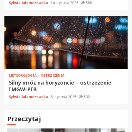
Sylwia Adamczewska
14 stycznia 2026
588
METEOROLOGIA
OSTRZEŻENIA
Silny mróz na horyzoncie – ostrzeżenie
IMGW-PIB
Sylwia Adamczewska
8 stycznia 2026
502
Przeczytaj