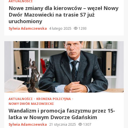
AKTUALNOŚCI
Nowe zmiany dla kierowców – węzeł Nowy
Dwór Mazowiecki na trasie S7 już
uruchomiony
Sylwia Adamczewska
4 lutego 2025
1293
AKTUALNOŚCI
KRONIKA POLICYJNA
NOWY DWÓR MAZOWIECKI
Wandalizm i promocja faszyzmu przez 15-
latka w Nowym Dworze Gdańskim
Sylwia Adamczewska
21 stycznia 2025
1307