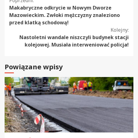
Kontynuuj
Poprzedni:
Makabryczne odkrycie w Nowym Dworze
czytanie
Mazowieckim. Zwłoki mężczyzny znaleziono
przed klatką schodową!
Kolejny:
Nastoletni wandale niszczyli budynek stacji
kolejowej. Musiała interweniować policja!
Powiązane wpisy