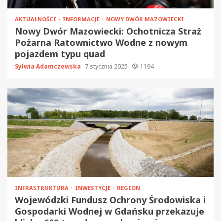
AKTUALNOŚCI
INFORMACJE
NOWY DWÓR MAZOWIECKI
Nowy Dwór Mazowiecki: Ochotnicza Straż
Pożarna Ratownictwo Wodne z nowym
pojazdem typu quad
Sylwia Adamczewska
7 stycznia 2025
1194
INFRASTRUKTURA
INWESTYCJE
REGION
Wojewódzki Fundusz Ochrony Środowiska i
Gospodarki Wodnej w Gdańsku przekazuje