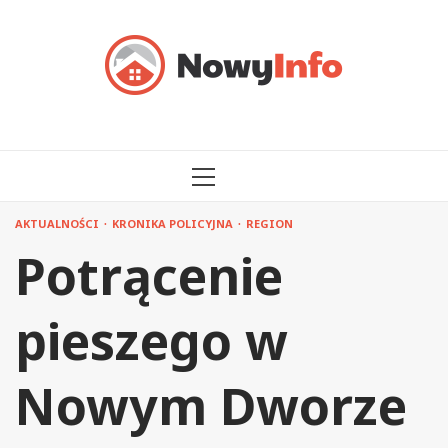
Przejdź
do
treści
MENU
GŁÓWNE
AKTUALNOŚCI
KRONIKA POLICYJNA
REGION
Potrącenie
pieszego w
Nowym Dworze