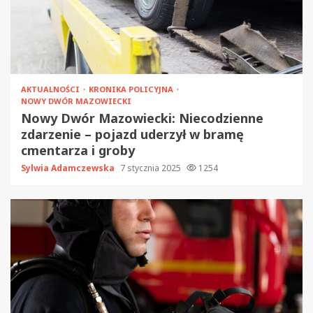
AKTUALNOŚCI
KRONIKA POLICYJNA
NOWY DWÓR MAZOWIECKI
Nowy Dwór Mazowiecki: Niecodzienne
zdarzenie – pojazd uderzył w bramę
cmentarza i groby
Sylwia Adamczewska
7 stycznia 2025
1254