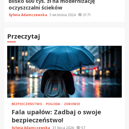
blisko 600 tys. zł na modernizację
oczyszczalni ścieków
Sylwia Adamczewska
5 września 2024
3171
Przeczytaj
BEZPIECZEŃSTWO
POGODA
ZDROWIE
Fala upałów: Zadbaj o swoje
bezpieczeństwo!
Sylwia Adamczewska
31 lipca 2026
57