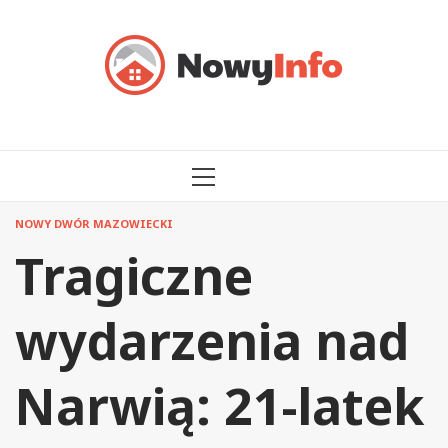
Przejdź
do
treści
MENU
GŁÓWNE
NOWY DWÓR MAZOWIECKI
Tragiczne
wydarzenia nad
Narwią: 21-latek