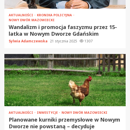
AKTUALNOŚCI
KRONIKA POLICYJNA
NOWY DWÓR MAZOWIECKI
Wandalizm i promocja faszyzmu przez 15-
latka w Nowym Dworze Gdańskim
Sylwia Adamczewska
21 stycznia 2025
1307
AKTUALNOŚCI
INWESTYCJE
NOWY DWÓR MAZOWIECKI
Planowane kurniki przemysłowe w Nowym
Dworze nie powstaną – decyduje