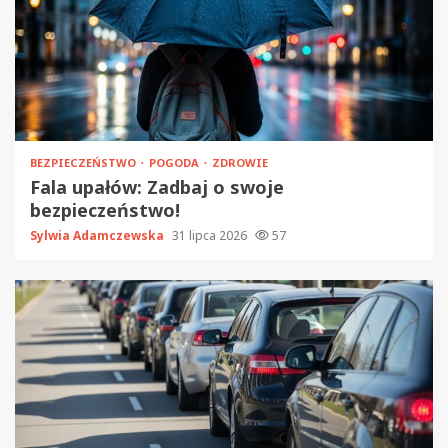
BEZPIECZEŃSTWO
POGODA
ZDROWIE
Fala upałów: Zadbaj o swoje
bezpieczeństwo!
Sylwia Adamczewska
31 lipca 2026
57