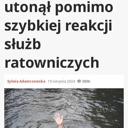
utonął pomimo
szybkiej reakcji
służb
ratowniczych
Sylwia Adamczewska
19 sierpnia 2024
3896