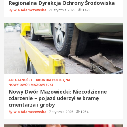
Regionalna Dyrekcja Ochrony Środowiska
Sylwia Adamczewska
21 stycznia 2025
1473
AKTUALNOŚCI
KRONIKA POLICYJNA
NOWY DWÓR MAZOWIECKI
Nowy Dwór Mazowiecki: Niecodzienne
zdarzenie – pojazd uderzył w bramę
cmentarza i groby
Sylwia Adamczewska
7 stycznia 2025
1254