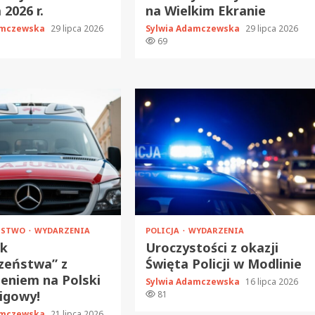
 2026 r.
na Wielkim Ekranie
amczewska
29 lipca 2026
Sylwia Adamczewska
29 lipca 2026
69
EŃSTWO
WYDARZENIA
POLICJA
WYDARZENIA
ik
Uroczystości z okazji
zeństwa” z
Święta Policji w Modlinie
eniem na Polski
Sylwia Adamczewska
16 lipca 2026
igowy!
81
amczewska
21 lipca 2026