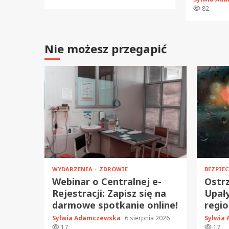
82
Nie możesz przegapić
WYDARZENIA
ZDROWIE
BEZPIE
Webinar o Centralnej e-
Ostrz
Rejestracji: Zapisz się na
Upały
darmowe spotkanie online!
regio
Sylwia Adamczewska
6 sierpnia 2026
Sylwia
17
17