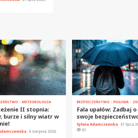
CZEŃSTWO
METEOROLOGIA
BEZPIECZEŃSTWO
POGODA
ZD
eżenie II stopnia:
Fala upałów: Zadbaj o
, burze i silny wiatr w
swoje bezpieczeństw
nie!
Sylwia Adamczewska
31 lipca 
61
 Adamczewska
6 sierpnia 2026