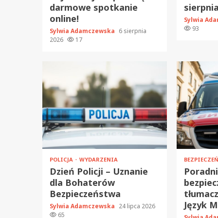
darmowe spotkanie
sierpnia
online!
Sylwia Ad
93
Sylwia Adamczewska
6 sierpnia
2026
17
POLICJA
WYDARZENIA
BEZPIECZ
Dzień Policji – Uznanie
Poradn
dla Bohaterów
bezpiec
Bezpieczeństwa
tłumacz
Język M
Sylwia Adamczewska
24 lipca 2026
65
Sylwia Ad