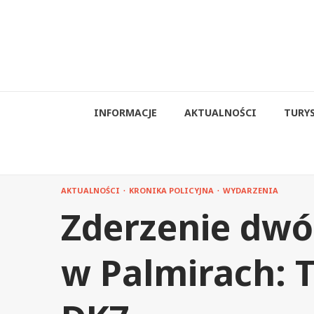
Przejdź
do
treści
INFORMACJE
AKTUALNOŚCI
TURY
AKTUALNOŚCI
KRONIKA POLICYJNA
WYDARZENIA
Zderzenie dw
w Palmirach: T