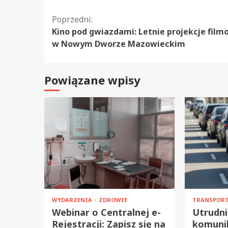
Kontynuuj
Poprzedni:
Kino pod gwiazdami: Letnie projekcje fil
czytanie
w Nowym Dworze Mazowieckim
Powiązane wpisy
WYDARZENIA
ZDROWIE
TRANSPOR
Webinar o Centralnej e-
Utrudni
Rejestracji: Zapisz się na
komunik