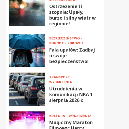
Ostrzeżenie II
stopnia: Upały,
burze i silny wiatr w
regionie!
BEZPIECZEŃSTWO
POGODA
ZDROWIE
Fala upałów: Zadbaj
o swoje
bezpieczeństwo!
TRANSPORT
WYDARZENIA
Utrudnienia w
komunikacji NKA 1
sierpnia 2026 r.
KULTURA
WYDARZENIA
Magiczny Maraton
Filmowy: Harry