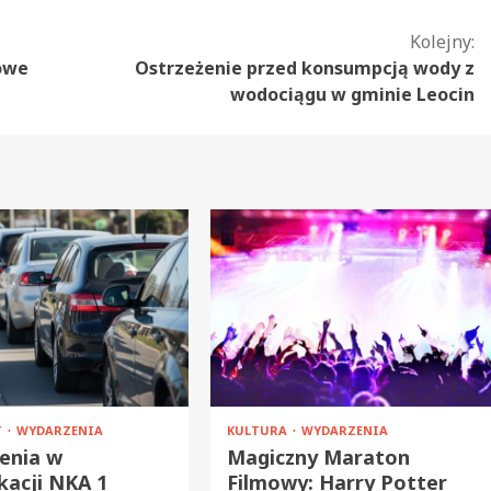
Kolejny:
mowe
Ostrzeżenie przed konsumpcją wody z
wodociągu w gminie Leocin
T
WYDARZENIA
KULTURA
WYDARZENIA
enia w
Magiczny Maraton
acji NKA 1
Filmowy: Harry Potter