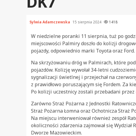
DK7
Sylwia Adamczewska
15 sierpnia 2024
1418
W niedzielne poranki 11 sierpnia, tuż po godz
miejscowości Palmiry doszło do kolizji drog
pojazdy, odpowiednio marki Toyota oraz Ford.
Na skrzyżowaniu dróg w Palmirach, które pod
pojazdów. Kolizję wywołał 34-letni cudzoziemi
sygnalizacji świetlnej i przejechał na czerw
z prawidłowo poruszającym się Fordem. Za kie
Po kolizji uczestnicy zostali przebadani prz
Zarówno Straż Pożarna z Jednostki Ratownicz
Straż Pożarna Łomna oraz Ochotnicza Straż P
Na miejscu interweniował również zespół Rat
okoliczności zdarzenia zajmował się Wydzia
Dworze Mazowieckim.