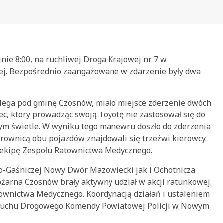
inie 8:00, na ruchliwej Droga Krajowej nr 7 w
owej. Bezpośrednio zaangażowane w zdarzenie były dwa
lega pod gminę Czosnów, miało miejsce zderzenie dwóch
ec, który prowadząc swoją Toyotę nie zastosował się do
onym świetle. W wyniku tego manewru doszło do zderzenia
rownicą obu pojazdów znajdowali się trzeźwi kierowcy.
ez ekipę Zespołu Ratownictwa Medycznego.
o-Gaśniczej Nowy Dwór Mazowiecki jak i Ochotnicza
ożarna Czosnów brały aktywny udział w akcji ratunkowej.
ownictwa Medycznego. Koordynacją działań i ustaleniem
ł Ruchu Drogowego Komendy Powiatowej Policji w Nowym